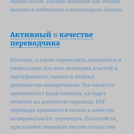
только тогда каждый документ или договор
являются надёжными и внушающими доверие.
Активный
в
качестве
переводчика
Конечно, я также переводить документы и
уникальные для всех немецких властей и
сертификатов, оценок и личных
документов своевременно.
Что касается
оригиналов I представлены, он будет
отмечен на документе перевода.
PDF
переводы признаются только в качестве
копировального-переводов.
Пожалуйста,
присылайте заказные письма только как