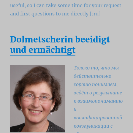
useful, so I can take some time for your request
and first questions to me directly.
[:ru]
Dolmetscherin beeidigt
und ermächtigt
Только то, что мы
действительно
хорошо понимаем,
ведёт в результате
к взаимопониманию
и
квалифицированной
коммуникации с