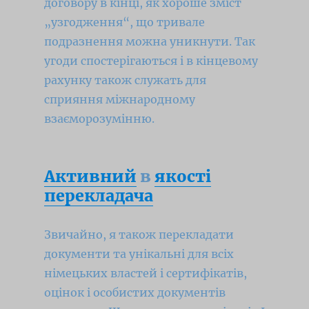
договору в кінці, як хороше зміст
„узгодження“, що тривале
подразнення можна уникнути.
Так
угоди спостерігаються і в кінцевому
рахунку також служать для
сприяння міжнародному
взаєморозумінню.
Активний
в
якості
перекладача
Звичайно, я також перекладати
документи та унікальні для всіх
німецьких властей і сертифікатів,
оцінок і особистих документів