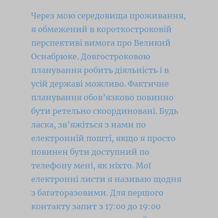
Через мою середовища проживання,
я обмежений в короткостроковій
перспективі вимога про Великий
Оснабрюке.
Довгостроковою
планування робить діяльність і в
усій державі можливо.
Фактичне
планування обов’язково повинно
бути ретельно скоординовані.
Будь
ласка, зв’яжіться з нами по
електронній пошті, якщо я просто
повинен бути доступний по
телефону мені, як ніхто.
Мої
електронні листи я називаю щодня
з багаторазовими.
Для першого
контакту запит з 17:00 до 19:00