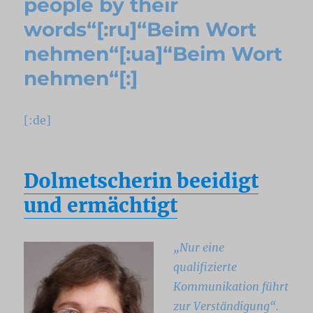
people by their
words“[:ru]“Beim Wort
nehmen“[:ua]“Beim Wort
nehmen“[:]
[:de]
Dolmetscherin beeidigt
und ermächtigt
„Nur eine
qualifizierte
Kommunikation führt
zur Verständigung“.