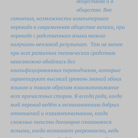
обществом и в
обществе. Вне
сомнения, возможности компьтерного
перевода в современном обществе велики, при
переводе с родственного языка можно
получить неплохой результат. Тем не менее
при всех развитых технических средствах
невозможно обойтись без
квалифицированных переводчиков, которые
гарантируют высокий уровень знаний обоих
языков и таким образом взаимопонимание
всех причастных сторон. Я всегда рада, когда
мой перевод ведёт к возникновению добрых
отношений и взаимопониманию, когда
сложные тексты договоров становятся
ясными, когда возникает уверенность, ведь