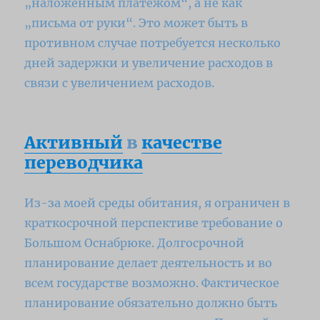
„наложенным платежом“, а не как
„письма от руки“.
Это может быть в
противном случае потребуется несколько
дней задержки и увеличение расходов в
связи с увеличением расходов.
Активный
в
качестве
переводчика
Из-за моей среды обитания, я ограничен в
краткосрочной перспективе требование о
Большом Оснабрюке.
Долгосрочной
планирование делает деятельность и во
всем государстве возможно.
Фактическое
планирование обязательно должно быть