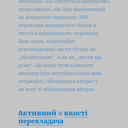
своєчасно.
Що стосується оригіналів I
представлені, він буде відзначений
на документі перекладу.
PDF
переклади визнаються тільки в
якості копіювального-переказів.
Будь ласка, надсилайте
рекомендовані листи тільки як
„післяплатою“, а не як „листи від
руки“.
Це може бути в іншому
випадку буде потрібно кілька днів
затримки і збільшення витрат у
зв’язку зі збільшенням витрат.
Активний
в
якості
перекладача