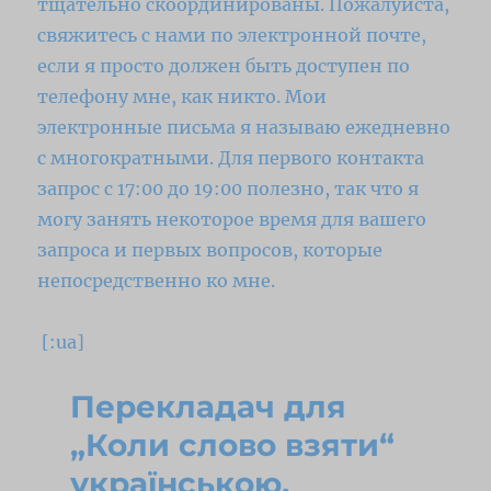
тщательно скоординированы.
Пожалуйста,
свяжитесь с нами по электронной почте,
если я просто должен быть доступен по
телефону мне, как никто.
Мои
электронные письма я называю ежедневно
с многократными.
Для первого контакта
запрос с 17:00 до 19:00 полезно, так что я
могу занять некоторое время для вашего
запроса и первых вопросов, которые
непосредственно ко мне.
[:ua]
Перекладач для
„Коли слово взяти“
українською,